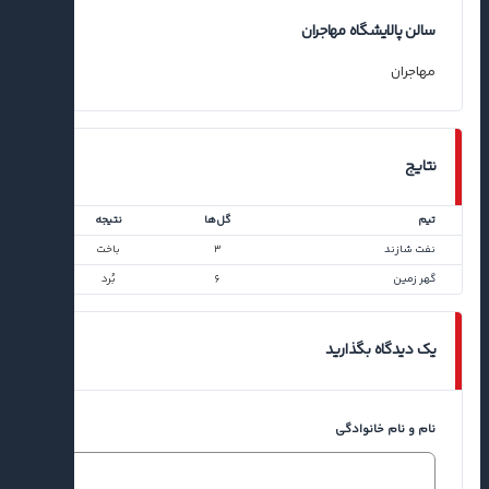
سالن پالایشگاه مهاجران
مهاجران
نتایج
تیم
گل‌ها
نتیجه
نفت شازند
۳
باخت
گهر زمین
۶
بُرد
یک دیدگاه بگذارید
نام و نام خانوادگی