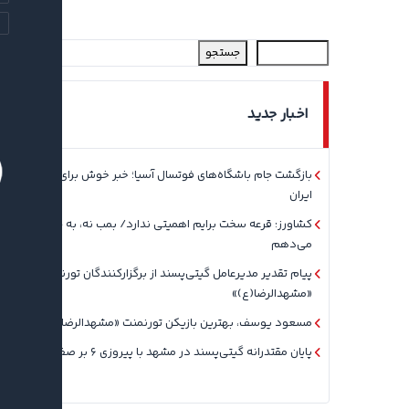
جستجو
اخبار جدید
بازگشت جام باشگاه‌های فوتسال آسیا؛ خبر خوش برای فوتسال
ایران
کشاورز: قرعه سخت برایم اهمیتی ندارد/ بمب نه، به جوان‌ها بها
می‌دهم
پیام تقدیر مدیرعامل گیتی‌پسند از برگزارکنندگان تورنمنت
«مشهدالرضا(ع)»
مسعود یوسف، بهترین بازیکن تورنمنت «مشهدالرضا(ع)» شد
پایان مقتدرانه گیتی‌پسند در مشهد با پیروزی ۶ بر صفر