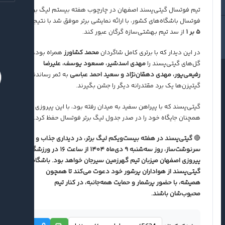
تیم فوتسال گیتی‌پسند اصفهان در چارچوب هفته بیستم لیگ برتر
فوتسال باشگاه‌های کشور، با ارائه نمایشی برتر موفق شد با نتیجه
۵ بر ۱
از سد تیم بهشتی‌سازه گرگان عبور کند.
در این دیدار که با برتری کامل شاگردان
محمد کشاورز
همراه بود،
گل‌های گیتی‌پسند را
مهدی اسدشیر، مسعود یوسف، علیرضا
رفیعی‌پور، مهدی دهقان‌نژاد و سعید احمد عباسی
به ثمر رساندند تا
گیتیزن‌ها یک برد مقتدرانه دیگر را جشن بگیرند.
گیتی‌پسند که با پیراهن سفید به میدان رفته بود، با این پیروزی
همچنان جایگاه خود را در صدر جدول لیگ برتر فوتسال حفظ کرد.
🔴
گیتی‌پسند در هفته بیست‌ویکم لیگ برتر، در دیداری جذاب و
سرنوشت‌ساز، روز سه‌شنبه ۹ دی‌ماه ۱۴۰۴ از ساعت ۱۶ در ورزشگاه
پیروزی اصفهان میزبان تیم گهرزمین سیرجان خواهد بود. باشگاه
گیتی‌پسند از هواداران پرشور خود دعوت می‌کند تا همچون
همیشه، با حضور پرشمار و حمایت همه‌جانبه، در کنار تیم
محبوب‌شان باشند.