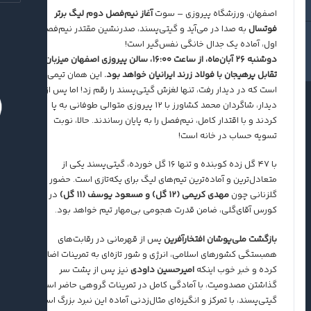
اصفهان، ورزشگاه پیروزی – سوت
آغاز نیم‌فصل دوم لیگ برتر
فوتسال
به صدا در می‌آید و گیتی‌پسند، صدرنشین مقتدر نیم‌فصل
اول، آماده یک جدال خانگی نفس‌گیر است!
دوشنبه ۲۶ آبان‌ماه، از ساعت ۱۶:۰۰، سالن پیروزی اصفهان میزبان
تقابل پرهیجان با فولاد زرند ایرانیان خواهد بود.
این همان تیمی
است که در دیدار رفت، تنها لغزش گیتی‌پسند را رقم زد! اما پس از آن
دیدار، شاگردان محمد کشاورز با ۱۲ پیروزی متوالی طوفانی به پا
کردند و با اقتدار کامل، نیم‌فصل را به پایان رساندند. حالا، نوبت
تسویه حساب در خانه است!
با ۴۷ گل زده کوبنده و تنها ۱۶ گل خورده، گیتی‌پسند یکی از
متعادل‌ترین و آماده‌ترین تیم‌های لیگ برای یکه‌تازی است. حضور
گلزنانی چون
مهدی کریمی (۱۲ گل) و مسعود یوسف (۱۱ گل)
در
کورس آقای‌گلی، ضامن قدرت هجومی بی‌مهار تیم خواهد بود.
بازگشت ملی‌پوشان افتخارآفرین
پس از قهرمانی در رقابت‌های
همبستگی کشورهای اسلامی، انرژی و شور تازه‌ای به تمرینات اضافه
کرده و خبر خوب اینکه
امیرحسین داودی
نیز پس از پشت سر
گذاشتن مصدومیت، با آمادگی کامل در تمرینات گروهی حاضر است.
گیتی‌پسند، با تمرکز و انگیزه‌ای مثال‌زدنی آماده این نبرد بزرگ است!