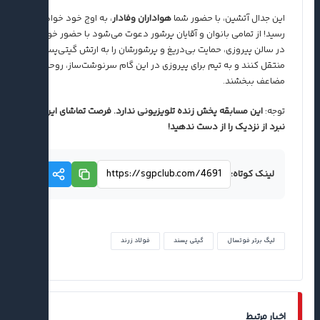
این جدال آتشین، با حضور شما
هواداران وفادار
، به اوج خود خواهد
رسید! از تمامی بانوان و آقایان پرشور دعوت می‌شود با حضور خود
در سالن پیروزی، حمایت بی‌دریغ و پرشورشان را به ارتش گیتی‌پسند
منتقل کنند و به تیم برای پیروزی در این گام سرنوشت‌ساز، روحیه
مضاعف ببخشند.
توجه:
این مسابقه پخش زنده تلویزیونی ندارد. فرصت تماشای این
نبرد از نزدیک را از دست ندهید!
لینک کوتاه:
لیگ برتر فوتسال
گیتی پسند
فولاد زرند
اخبار مرتبط