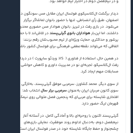
و در نیم‌فصل دوم در اختیار تیم خواهد بود.
دیدار برگشت ال‌کلاسیکوی فوتسال ایران مقابل مس سونگون در
اصفهان، طبق رأی انضباطی، تنها با حضور بانوان تماشاگر برگزار
می‌شود. در بازی رفت در تبریز، بانوان هوادار مس حضوری محدود
داشتند، اما این‌بار
هواداران بانوی گیتی‌پسند
در تلاش‌اند تا با حضور
پرشور و حداکثری، حمایت ویژه‌ای از تیم محبوب‌شان رقم بزنند؛
اتفاقی که می‌تواند نقطه‌عطفی فرهنگی برای فوتسال کشور باشد.
در همین حال، استفاده از فناوری ( VS، ویدئو ساپورت ) در دیدار
رفت ال‌کلاسیکو، تجربه‌ای نو در مدیریت داوری و کاهش حواشی
مسابقات مهم ایجاد کرد.
از سوی دیگر، محمد کشاورز، سرمربی موفق گیتی‌پسند، به‌تازگی از
سوی کانون مربیان ایران به‌عنوان
سرمربی برتر سال
انتخاب شد؛
افتخاری شایسته برای مربی‌ای که پنجمین فصل متوالی روی نیمکت
قهرمان لیگ حضور دارد.
گیتی‌پسند اکنون با روحیه‌ای بالا و آمادگی کامل، در آستانه آغاز
نیم‌فصل دوم، به‌دنبال تداوم روند موفقیت، نمایش بازی‌های
چشم‌نواز و حفظ جایگاه شایسته خود در صدر فوتسال ایران است؛