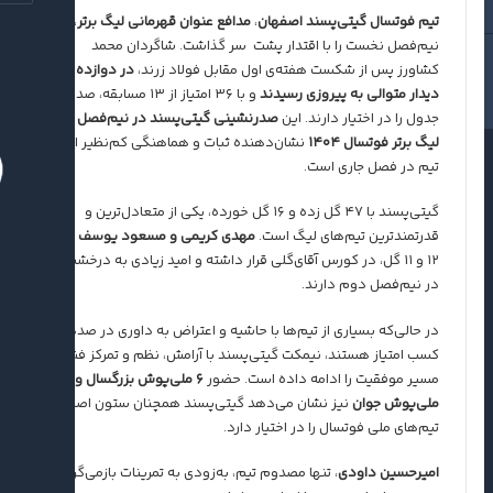
تیم فوتسال گیتی‌پسند اصفهان
،
مدافع عنوان قهرمانی لیگ برتر
،
نیم‌فصل نخست را با اقتدار پشت سر گذاشت. شاگردان محمد
کشاورز پس از شکست هفته‌ی اول مقابل فولاد زرند،
در دوازده
دیدار متوالی به پیروزی رسیدند
و با ۳۶ امتیاز از ۱۳ مسابقه، صدر
جدول را در اختیار دارند. این
صدرنشینی گیتی‌پسند در نیم‌فصل
لیگ برتر فوتسال ۱۴۰۴
نشان‌دهنده ثبات و هماهنگی کم‌نظیر این
تیم در فصل جاری است.
گیتی‌پسند با ۴۷ گل زده و ۱۶ گل خورده، یکی از متعادل‌ترین و
قدرتمندترین تیم‌های لیگ است.
مهدی کریمی و مسعود یوسف
با
۱۲ و ۱۱ گل، در کورس آقای‌گلی قرار داشته و امید زیادی به درخشش
در نیم‌فصل دوم دارند.
در حالی‌که بسیاری از تیم‌ها با حاشیه و اعتراض به داوری در صدد
کسب امتیاز هستند، نیمکت گیتی‌پسند با آرامش، نظم و تمرکز فنی
مسیر موفقیت را ادامه داده است. حضور
۶ ملی‌پوش بزرگسال و ۳
ملی‌پوش جوان
نیز نشان می‌دهد گیتی‌پسند همچنان ستون اصلی
تیم‌های ملی فوتسال را در اختیار دارد.
امیرحسین داودی
، تنها مصدوم تیم، به‌زودی به تمرینات بازمی‌گردد