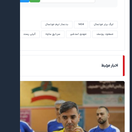
لیگ برتر فوتسال
1404
بدنساز تیم فوتسال
مسعود یوسف
مهدی اسدشیر
سن‌ایچ ساوه
گیتی پسند
اخبار مرتبط