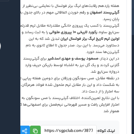
​هفته یازدهم رقابت‌های لیگ برتر فوتسال با نمایشی بی‌نظیر از
گیتی‌پسند اصفهان
و رقم خوردن اتفاقاتی مهم در بالای جدول به
پایان رسید.
​گیتی‌پسند با کسب یک پیروزی خانگی مقتدرانه مقابل تیم قدرتمند
سن‌ایچ ساوه،
رکورد تاریخی ۱۰ پیروزی متوالی
را به ثبت رساند و به
اولین تیم تاریخ لیگ برتر فوتسال ایران
تبدیل شد که به این
دستاورد می‌رسد. با این برد، صدر جدول تا اطلاع ثانوی به نام
گیتی‌زن‌ها سند خورد.
​در این دیدار،
مسعود یوسف و مهدی اسدشیر
برای گیتی‌پسند
گلزنی کردند و یک گل نیز به اشتباه توسط بازیکن حریف وارد
دروازه سن‌ایچ شد.
​در نقطه مقابل، مس سونگون ورزقان برای دومین هفته پیاپی تن
به شکست داد و این بار مقابل تیم متحول شده فولاد هرمزگان،
سه امتیاز را از دست داد.
​با این نتایج تعیین‌کننده، اختلاف گیتی‌پسند با مس سونگون به پنج
امتیاز افزایش یافت و مسیر قهرمانی نیم‌فصل برای اصفهانی‌ها کاملاً
هموار شد
لینک کوتاه: