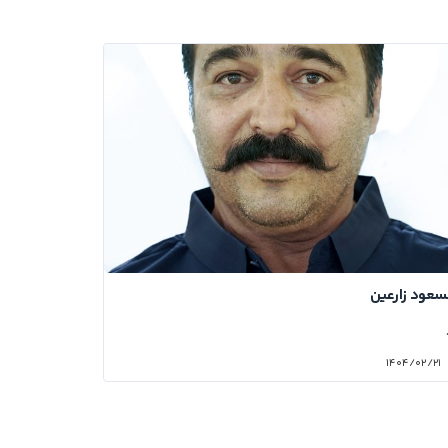
عود زارعین
۱۴۰۴/۰۲/۲۱