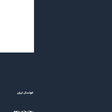
بازگشت جام باشگاه‌های فوتسال آسیا؛ خبر خوش برای فوتسال ایران
۱۴۰۵/۰۵/۱۴
کشاورز: قرعه سخت برایم اهمیتی ندارد/ بمب نه، به جوان‌ها بها می‌دهم