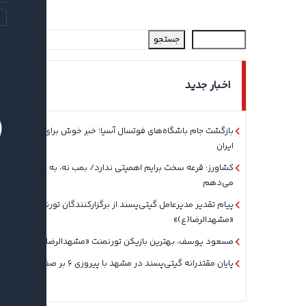
جستجو
اخبار جدید
بازگشت جام باشگاه‌های فوتسال آسیا؛ خبر خوش برای فوتسال
ایران
کشاورز: قرعه سخت برایم اهمیتی ندارد/ بمب نه، به جوان‌ها بها
می‌دهم
پیام تقدیر مدیرعامل گیتی‌پسند از برگزارکنندگان تورنمنت
«مشهدالرضا(ع)»
مسعود یوسف، بهترین بازیکن تورنمنت «مشهدالرضا(ع)» شد
پایان مقتدرانه گیتی‌پسند در مشهد با پیروزی ۶ بر صفر