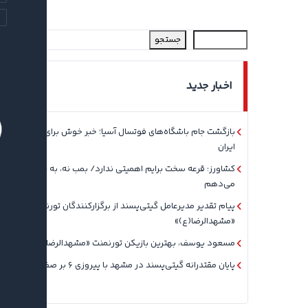
جستجو
اخبار جدید
بازگشت جام باشگاه‌های فوتسال آسیا؛ خبر خوش برای فوتسال
ایران
کشاورز: قرعه سخت برایم اهمیتی ندارد/ بمب نه، به جوان‌ها بها
می‌دهم
پیام تقدیر مدیرعامل گیتی‌پسند از برگزارکنندگان تورنمنت
«مشهدالرضا(ع)»
مسعود یوسف، بهترین بازیکن تورنمنت «مشهدالرضا(ع)» شد
پایان مقتدرانه گیتی‌پسند در مشهد با پیروزی ۶ بر صفر