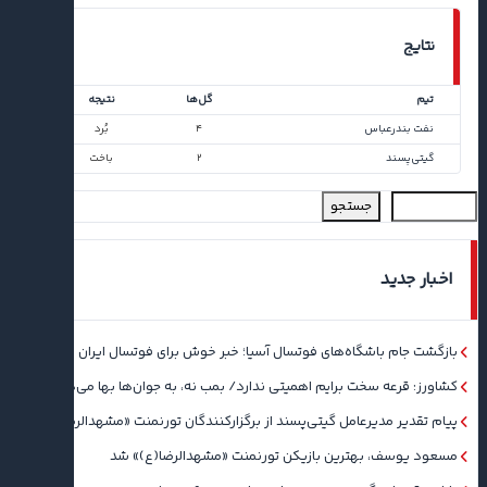
نتایج
تیم
گل‌ها
نتیجه
نفت بندرعباس
۴
بُرد
گیتی‌پسند
۲
باخت
جستجو
اخبار جدید
بازگشت جام باشگاه‌های فوتسال آسیا؛ خبر خوش برای فوتسال ایران
کشاورز: قرعه سخت برایم اهمیتی ندارد/ بمب نه، به جوان‌ها بها می‌دهم
پیام تقدیر مدیرعامل گیتی‌پسند از برگزارکنندگان تورنمنت «مشهدالرضا(ع)»
مسعود یوسف، بهترین بازیکن تورنمنت «مشهدالرضا(ع)» شد