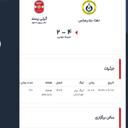
گیتی پسند
نفت بندرعباس
سالن پیروزی اصفهان
۲
-
۴
نتیجه نهایی
جزئیات
تاریخ
زمان
لیگ
فصل
هفته
مدت زمان بازی
۱۴۰۴/۰۹/۰۲
۱۶:۰۰
لیگ برتر
۱۴۰۴
هفته
۴۰'
فوتسال
پانزدهم
سالن برگزاری