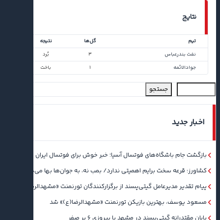
نتایج
تیم
گل‌ها
نتیجه
نفت بندرعباس
۳
بُرد
جوادالائمه
۱
باخت
جستجو
اخبار جدید
بازگشت جام باشگاه‌های فوتسال آسیا؛ خبر خوش برای فوتسال ایران
کشاورز: قرعه سخت برایم اهمیتی ندارد/ بمب نه، به جوان‌ها بها می‌دهم
پیام تقدیر مدیرعامل گیتی‌پسند از برگزارکنندگان تورنمنت «مشهدالرضا(ع)»
مسعود یوسف، بهترین بازیکن تورنمنت «مشهدالرضا(ع)» شد
پایان مقتدرانه گیتی‌پسند در مشهد با پیروزی ۶ بر صفر