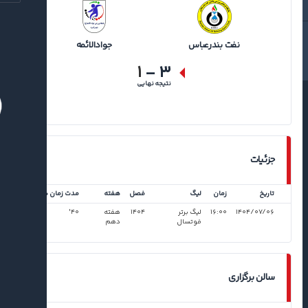
نفت بندرعباس
جوادالائمه
۱
-
۳
نتیجه نهایی
جزئیات
تاریخ
زمان
لیگ
فصل
هفته
مدت زمان بازی
۱۴۰۴/۰۷/۰۶
۱۶:۰۰
لیگ برتر
۱۴۰۴
هفته
۴۰'
فوتسال
دهم
سالن برگزاری