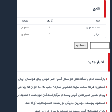
نتایج
تیم
گل‌ها
نتیجه
نفت اصفهان
۲
تساوی
عرشیا
۲
تساوی
جستجو
اخبار جدید
بازگشت جام باشگاه‌های فوتسال آسیا؛ خبر خوش برای فوتسال ایران
کشاورز: قرعه سخت برایم اهمیتی ندارد/ بمب نه، به جوان‌ها بها می‌دهم
پیام تقدیر مدیرعامل گیتی‌پسند از برگزارکنندگان تورنمنت «مشهدالرضا(ع)»
مسعود یوسف، بهترین بازیکن تورنمنت «مشهدالرضا(ع)» شد
پایان مقتدرانه گیتی‌پسند در مشهد با پیروزی ۶ بر صفر