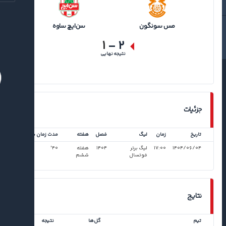
مس سونگون
سن‌ایچ ساوه
۱
-
۲
نتیجه نهایی
جزئیات
تاریخ
زمان
لیگ
فصل
هفته
مدت زمان بازی
۱۴۰۴/۰۶/۰۴
۱۷:۰۰
لیگ برتر
۱۴۰۴
هفته
۴۰'
فوتسال
ششم
نتایج
تیم
گل‌ها
نتیجه