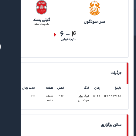
گیتی پسند
مس سونگون
سالن پیروزی اصفهان
۶
-
۴
نتیجه نهایی
جزئیات
تاریخ
زمان
لیگ
فصل
هفته
مدت زمان بازی
۱۴۰۴/۰۷/۰۸
۱۷:۰۰
لیگ برتر
۱۴۰۴
هفته
۴۰'
فوتسال
دهم
سالن برگزاری