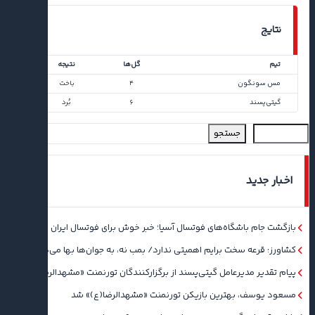
نتایج
تیم
گل‌ها
نتیجه
مس سونگون
۴
باخت
گیتی‌پسند
۶
بُرد
جستجو
اخبار جدید
بازگشت جام باشگاه‌های فوتسال آسیا؛ خبر خوش برای فوتسال ایران
کشاورز: قرعه سخت برایم اهمیتی ندارد/ بمب نه، به جوان‌ها بها می‌دهم
پیام تقدیر مدیرعامل گیتی‌پسند از برگزارکنندگان تورنمنت «مشهدالرضا(ع)»
مسعود یوسف، بهترین بازیکن تورنمنت «مشهدالرضا(ع)» شد