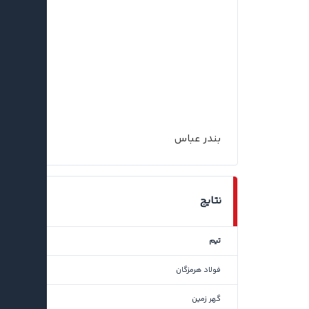
بندر عباس
نتایج
تیم
فولاد هرمزگان
گهر زمین