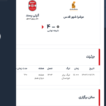
گیتی پسند
عرشیا شهر قدس
سالن پیروزی اصفهان
۴
-
۰
نتیجه نهایی
جزئیات
تاریخ
زمان
لیگ
فصل
هفته
مدت زمان بازی
۱۴۰۴/۰۷/۱۹
۱۶:۰۰
لیگ برتر
۱۴۰۴
هفته
۴۰'
فوتسال
دوازدهم
سالن برگزاری