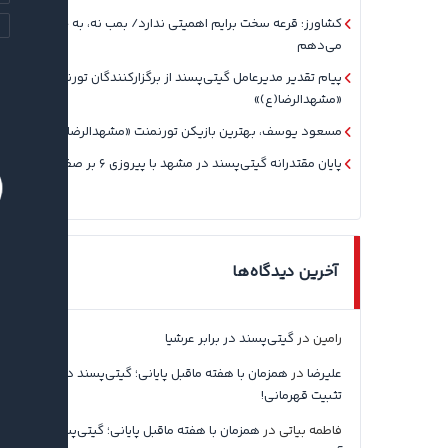
کشاورز: قرعه سخت برایم اهمیتی ندارد/ بمب نه، به جوان‌ها بها
می‌دهم
پیام تقدیر مدیرعامل گیتی‌پسند از برگزارکنندگان تورنمنت
«مشهدالرضا(ع)»
مسعود یوسف، بهترین بازیکن تورنمنت «مشهدالرضا(ع)» شد
پایان مقتدرانه گیتی‌پسند در مشهد با پیروزی ۶ بر صفر
آخرین دیدگاه‌ها
رامین
در
گیتی‌پسند در برابر عرشیا
علیرضا
در
همزمان با هفته ماقبل پایانی؛ گیتی‌پسند در آستانه
تثبیت قهرمانی!
فاطمه بیاتی
در
همزمان با هفته ماقبل پایانی؛ گیتی‌پسند در