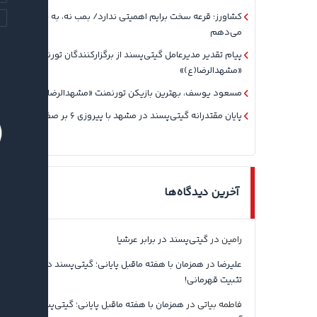
کشاورز: قرعه سخت برایم اهمیتی ندارد/ بمب نه، به جوان‌ها بها
می‌دهم
پیام تقدیر مدیرعامل گیتی‌پسند از برگزارکنندگان تورنمنت
«مشهدالرضا(ع)»
مسعود یوسف، بهترین بازیکن تورنمنت «مشهدالرضا(ع)» شد
پایان مقتدرانه گیتی‌پسند در مشهد با پیروزی ۶ بر صفر
آخرین دیدگاه‌ها
رامین
در
گیتی‌پسند در برابر عرشیا
علیرضا
در
همزمان با هفته ماقبل پایانی؛ گیتی‌پسند در آستانه
تثبیت قهرمانی!
فاطمه بیاتی
در
همزمان با هفته ماقبل پایانی؛ گیتی‌پسند در